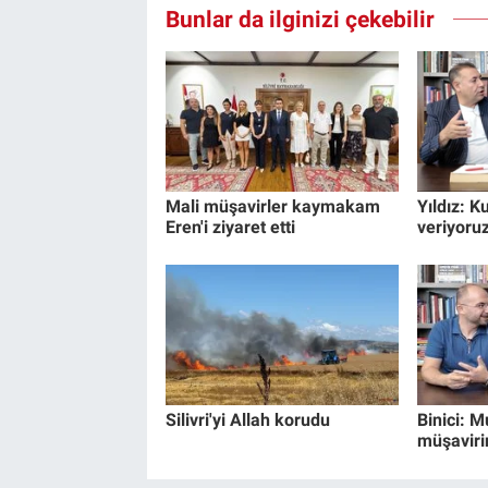
Bunlar da ilginizi çekebilir
Mali müşavirler kaymakam
Yıldız: 
Eren'i ziyaret etti
veriyoru
Silivri'yi Allah korudu
Binici: M
müşaviri