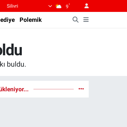
°
Silivri
9
lediye
Polemik
oldu
nkı buldu.
ükleniyor...