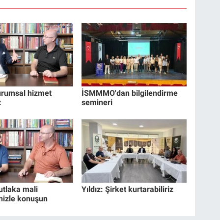
Kurumsal hizmet
İSMMMO'dan bilgilendirme
z
semineri
utlaka mali
Yıldız: Şirket kurtarabiliriz
nizle konuşun