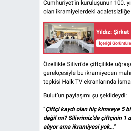
Cumhuriyet’in kuruluşunun 100. yı
olan ikramiyelerdeki adaletsizliğe
Yıldız: Şirket
İçeriği Görüntül
Özellikle Silivri’de çiftçilikle uğra
gerekçesiyle bu ikramiyeden mahru
tepkisi Halk TV ekranlarında İsmai
Bulut’un paylaşımı şu şekildeydi:
“
Çiftçi kaydı olan hiç kimseye 5 b
değil mi? Silivrimiz’de çiftçinin 1
alıyor ama ikramiyesi yok…
”