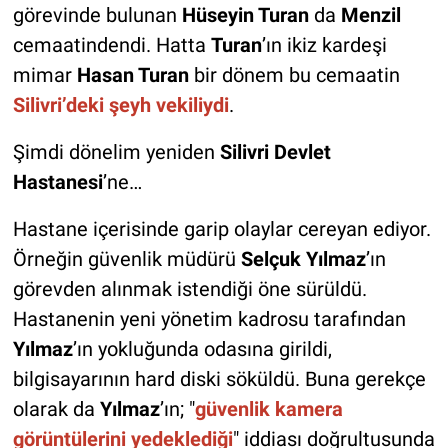
görevinde bulunan
Hüseyin Turan
da
Menzil
cemaatindendi. Hatta
Turan
’ın ikiz kardeşi
mimar
Hasan Turan
bir dönem bu cemaatin
Silivri’deki şeyh vekiliydi
.
Şimdi dönelim yeniden
Silivri Devlet
Hastanesi
’ne…
Hastane içerisinde garip olaylar cereyan ediyor.
Örneğin güvenlik müdürü
Selçuk Yılmaz
’ın
görevden alınmak istendiği öne sürüldü.
Hastanenin yeni yönetim kadrosu tarafından
Yılmaz
’ın yokluğunda odasına girildi,
bilgisayarının hard diski söküldü. Buna gerekçe
olarak da
Yılmaz
’ın; "
güvenlik kamera
görüntülerini yedeklediği
" iddiası doğrultusunda