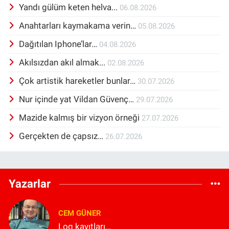
Yandı gülüm keten helva...
06.08.2026
Anahtarları kaymakama verin…
05.08.2026
Dağıtılan Iphone’lar…
04.08.2026
Akılsızdan akıl almak...
02.08.2026
Çok artistik hareketler bunlar…
30.07.2026
Nur içinde yat Vildan Güvenç…
29.07.2026
Mazide kalmış bir vizyon örneği
27.07.2026
Gerçekten de çapsız…
26.07.2026
Yazarlar
CEM GÜNER
Log kayıtları…