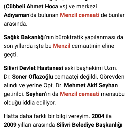
(
Cübbeli Ahmet Hoca
vs) ve merkezi
Adıyaman
’da bulunan
Menzil cemaati
de bunlar
arasında.
Sağlık Bakanlığ
ı’nın büroktratik yapılanması da
son yıllarda işte bu
Menzil
cemaatinin eline
geçti.
Silivri Devlet Hastanesi
eski başhekimi Uzm.
Dr.
Soner Oflazoğlu
cemaatçi değildi. Görevden
alındı ve yerine Opt. Dr.
Mehmet Akif Seyhan
getirildi.
Seyhan
’ın da
Menzil cemaati
mensubu
olduğu iddia ediliyor.
Hatta daha farklı bir bilgi vereyim.
2004
ila
2009
yılları arasında
Silivri Belediye Başkanlığı