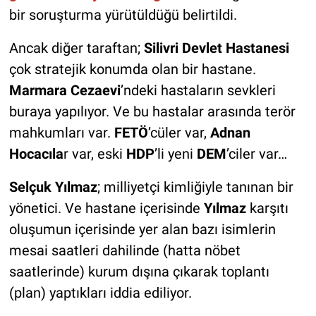
bir soruşturma yürütüldüğü belirtildi.
Ancak diğer taraftan;
Silivri Devlet Hastanesi
çok stratejik konumda olan bir hastane.
Marmara Cezaevi
’ndeki hastaların sevkleri
buraya yapılıyor. Ve bu hastalar arasında terör
mahkumları var.
FETÖ
’cüler var,
Adnan
Hocacıla
r var, eski
HDP
’li yeni
DEM
’ciler var…
Selçuk Yılmaz
; milliyetçi kimliğiyle tanınan bir
yönetici. Ve hastane içerisinde
Yılmaz
karşıtı
oluşumun içerisinde yer alan bazı isimlerin
mesai saatleri dahilinde (hatta nöbet
saatlerinde) kurum dışına çıkarak toplantı
(plan) yaptıkları iddia ediliyor.