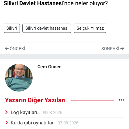
Silivri Devlet Hastanes
i’nde neler oluyor?
Silivri
Silivri devlet hastanesi
Selçuk Yılmaz
ÖNCEKI
SONRAKI
Cem Güner
Yazarın Diğer Yazıları
Log kayıtları…
09.08.2026
Kukla gibi oynatırlar…
07.08.2026