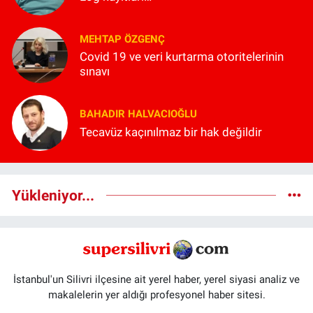
MEHTAP ÖZGENÇ
Covid 19 ve veri kurtarma otoritelerinin
sınavı
BAHADIR HALVACIOĞLU
Tecavüz kaçınılmaz bir hak değildir
Yükleniyor...
İstanbul'un Silivri ilçesine ait yerel haber, yerel siyasi analiz ve
makalelerin yer aldığı profesyonel haber sitesi.