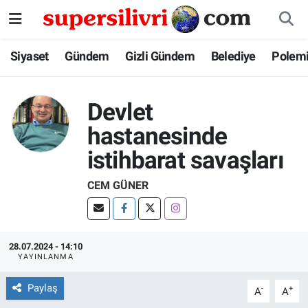
Siyaset
İstanbul Nöbetçi Eczaneler
Siyaset
Gündem
Gizli Gündem
Belediye
Polem
Gündem
İstanbul Hava Durumu
Devlet
Gizli Gündem
İstanbul Namaz Vakitleri
hastanesinde
istihbarat savaşları
Belediye
İstanbul Trafik Yoğunluk Haritası
CEM GÜNER
Polemik
Süper Lig Puan Durumu ve Fikstür
Tüm Manşetler
28.07.2024 - 14:10
YAYINLANMA
Son Dakika Haberleri
Paylaş
-
+
A
A
Haber Arşivi