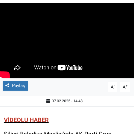
Paylaş
-
+
A
A
07.02.2025 - 14:48
VİDEOLU HABER