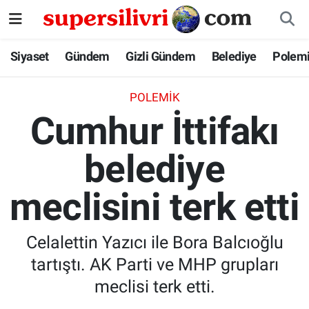
Siyaset
İstanbul Nöbetçi Eczaneler
Siyaset
Gündem
Gizli Gündem
Belediye
Polem
Gündem
İstanbul Hava Durumu
POLEMIK
Cumhur İttifakı
Gizli Gündem
İstanbul Namaz Vakitleri
belediye
Belediye
İstanbul Trafik Yoğunluk Haritası
meclisini terk etti
Polemik
Süper Lig Puan Durumu ve Fikstür
Tüm Manşetler
Celalettin Yazıcı ile Bora Balcıoğlu
tartıştı. AK Parti ve MHP grupları
Son Dakika Haberleri
meclisi terk etti.
Haber Arşivi