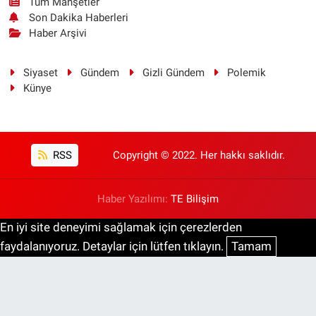
Tüm Manşetler
Son Dakika Haberleri
Haber Arşivi
Siyaset
Gündem
Gizli Gündem
Polemik
Künye
RSS
Copyright © 2022. Her hakkı saklıdır.
Haber Yazılımı:
TE Bilişim
En iyi site deneyimi sağlamak için çerezlerden
faydalanıyoruz. Detaylar için lütfen tıklayın.
Tamam