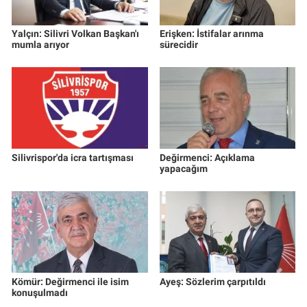
Yalçın: Silivri Volkan Başkan'ı
Erişken: İstifalar arınma
mumla arıyor
sürecidir
Silivrispor'da icra tartışması
Değirmenci: Açıklama
yapacağım
Kömür: Değirmenci ile isim
Ayeş: Sözlerim çarpıtıldı
konuşulmadı