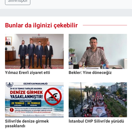
Silivrispor
Bunlar da ilginizi çekebilir
Yılmaz Eren'i ziyaret etti
Bekler: Yine döneceğiz
Silivri'de denize girmek
İstanbul CHP Silivri'de yürüdü
yasaklandı