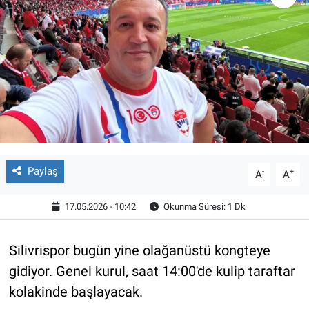
Paylaş
-
+
A
A
17.05.2026 - 10:42
Okunma Süresi: 1 Dk
Silivrispor bugün yine olağanüstü kongteye
gidiyor. Genel kurul, saat 14:00'de kulip taraftar
kolakinde başlayacak.