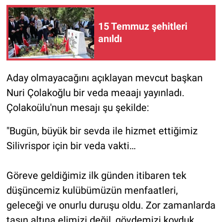
15 Temmuz şehitleri
anıldı
Aday olmayacağını açıklayan mevcut başkan
Nuri Çolakoğlu bir veda meaajı yayınladı.
Çolakoülu'nun mesajı şu şekilde:
"Bugün, büyük bir sevda ile hizmet ettiğimiz
Silivrispor için bir veda vakti…
Göreve geldiğimiz ilk günden itibaren tek
düşüncemiz kulübümüzün menfaatleri,
geleceği ve onurlu duruşu oldu. Zor zamanlarda
taşın altına elimizi değil, gövdemizi koyduk.