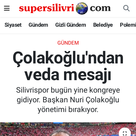
Siyaset
İstanbul Nöbetçi Eczaneler
Siyaset
Gündem
Gizli Gündem
Belediye
Polem
Gündem
İstanbul Hava Durumu
GÜNDEM
Çolakoğlu'ndan
Gizli Gündem
İstanbul Namaz Vakitleri
veda mesajı
Belediye
İstanbul Trafik Yoğunluk Haritası
Polemik
Süper Lig Puan Durumu ve Fikstür
Silivrispor bugün yine kongreye
gidiyor. Başkan Nuri Çolakoğlu
Tüm Manşetler
yönetimi bırakıyor.
Son Dakika Haberleri
Haber Arşivi