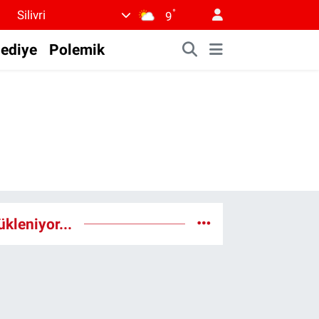
°
Silivri
9
lediye
Polemik
ükleniyor...