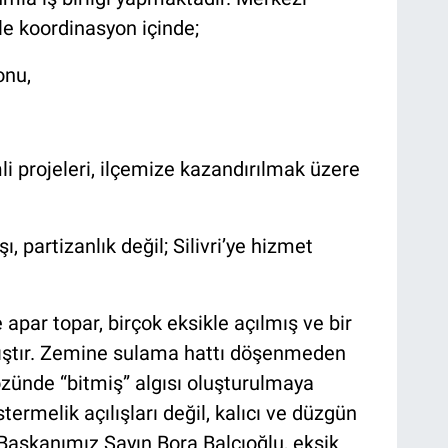
ile koordinasyon içinde;
onu,
 projeleri, ilçemize kazandırılmak üzere
ı, partizanlık değil; Silivri’ye hizmet
par topar, birçok eksikle açılmış ve bir
ıştır. Zemine sulama hattı döşenmeden
gözünde “bitmiş” algısı oluşturulmaya
stermelik açılışları değil, kalıcı ve düzgün
Başkanımız Sayın Bora Balcıoğlu, eksik