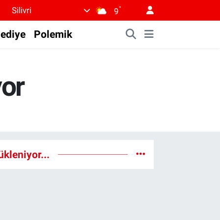
°
Silivri
9
lediye
Polemik
yor
ükleniyor...