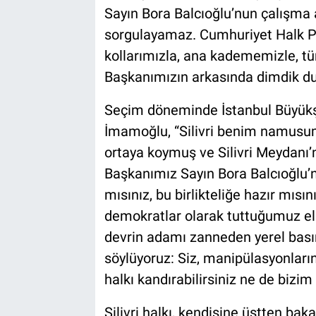
Sayın Bora Balcıoğlu’nun çalışma a
sorgulayamaz. Cumhuriyet Halk Par
kollarımızla, ana kadememizle, tü
Başkanımızın arkasında dimdik du
Seçim döneminde İstanbul Büyükş
İmamoğlu, “Silivri benim namusum”
ortaya koymuş ve Silivri Meydanı
Başkanımız Sayın Bora Balcıoğlu’n
mısınız, bu birlikteliğe hazır mısın
demokratlar olarak tuttuğumuz eli
devrin adamı zanneden yerel bası
söylüyoruz: Siz, manipülasyonlarını
halkı kandırabilirsiniz ne de bizim 
Silivri halkı, kendisine üstten bak