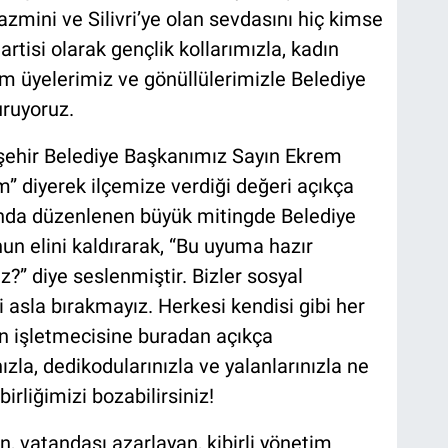
zmini ve Silivri’ye olan sevdasını hiç kimse
tisi olarak gençlik kollarımızla, kadın
m üyelerimiz ve gönüllülerimizle Belediye
ruyoruz.
ehir Belediye Başkanımız Sayın Ekrem
 diyerek ilçemize verdiği değeri açıkça
’nda düzenlenen büyük mitingde Belediye
un elini kaldırarak, “Bu uyuma hazır
ız?” diye seslenmiştir. Bizler sosyal
 asla bırakmayız. Herkesi kendisi gibi her
n işletmecisine buradan açıkça
zla, dedikodularınızla ve yalanlarınızla ne
birliğimizi bozabilirsiniz!
an, vatandaşı azarlayan, kibirli yönetim