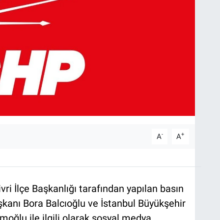
-
+
A
A
vri İlçe Başkanlığı tarafından yapılan basın
şkanı Bora Balcıoğlu ve İstanbul Büyükşehir
oğlu ile ilgili olarak sosyal medya