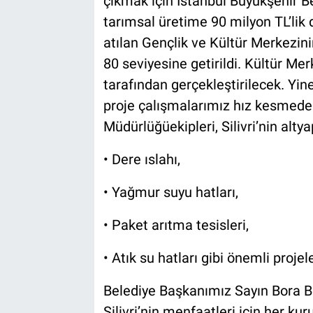
çıkmak için İstanbul Büyükşehir Bel
tarımsal üretime 90 milyon TL’lik 
atılan Gençlik ve Kültür Merkezin
80 seviyesine getirildi. Kültür Merk
tarafından gerçekleştirilecek. Yine
proje çalışmalarımız hız kesmede
Müdürlüğüekipleri, Silivri’nin alty
• Dere ıslahı,
• Yağmur suyu hatları,
• Paket arıtma tesisleri,
• Atık su hatları gibi önemli projel
Belediye Başkanımız Sayın Bora Bal
Silivri’nin menfaatleri için her ku