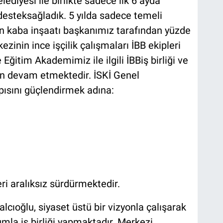
ediyesi ile birlikte sadece ilk 6 ayda
desteksağladık. 5 yılda sadece temeli
in kaba inşaatı başkanımız tarafından yüzde
ezinin ince işçilik çalışmaları İBB ekipleri
 Eğitim Akademimiz ile ilgili İBBiş birliği ve
n devam etmektedir. İSKİ Genel
apısını güçlendirmek adına:
eri aralıksız sürdürmektedir.
cıoğlu, siyaset üstü bir vizyonla çalışarak
rumla iş birliği yapmaktadır. Merkezi