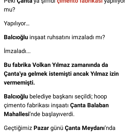
Peki
Çanta
’ya şimdi
çimento fabrikası
yapılıyor
mu?
Yapılıyor…
Balcıoğlu
inşaat ruhsatını imzaladı mı?
İmzaladı...
Bu fabrika Volkan Yılmaz zamanında da
Çanta'ya gelmek istemişti ancak Yılmaz izin
vermemişti.
Balcıoğlu
belediye başkanı seçildi; hoop
çimento fabrikası inşaatı
Çanta Balaban
Mahallesi
’nde başlayıverdi.
Geçtiğimiz
Pazar
günü
Çanta Meydanı
’nda