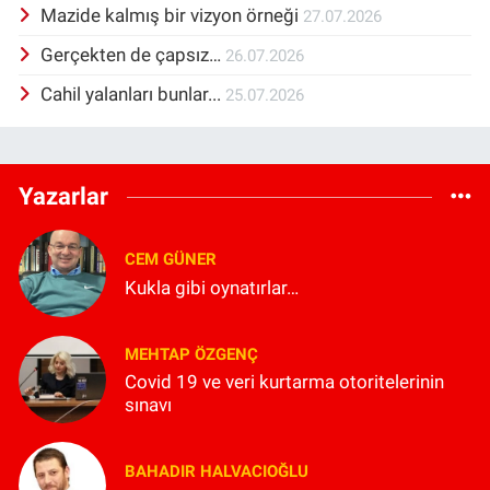
Mazide kalmış bir vizyon örneği
27.07.2026
Gerçekten de çapsız…
26.07.2026
Cahil yalanları bunlar...
25.07.2026
Yazarlar
CEM GÜNER
Kukla gibi oynatırlar…
MEHTAP ÖZGENÇ
Covid 19 ve veri kurtarma otoritelerinin
sınavı
BAHADIR HALVACIOĞLU