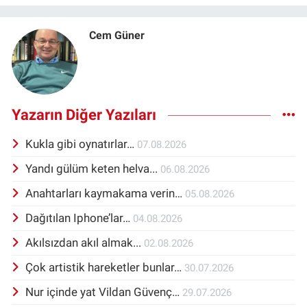
Cem Güner
Yazarın Diğer Yazıları
Kukla gibi oynatırlar…
07.08.2026
Yandı gülüm keten helva...
06.08.2026
Anahtarları kaymakama verin…
05.08.2026
Dağıtılan Iphone’lar…
04.08.2026
Akılsızdan akıl almak...
02.08.2026
Çok artistik hareketler bunlar…
30.07.2026
Nur içinde yat Vildan Güvenç…
29.07.2026