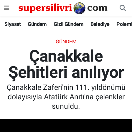
Siyaset
İstanbul Nöbetçi Eczaneler
Siyaset
Gündem
Gizli Gündem
Belediye
Polem
Gündem
İstanbul Hava Durumu
GÜNDEM
Çanakkale
Gizli Gündem
İstanbul Namaz Vakitleri
Şehitleri anılıyor
Belediye
İstanbul Trafik Yoğunluk Haritası
Polemik
Süper Lig Puan Durumu ve Fikstür
Çanakkale Zaferi'nin 111. yıldönümü
dolayısıyla Atatürk Anıtı'na çelenkler
Tüm Manşetler
sunuldu.
Son Dakika Haberleri
Haber Arşivi