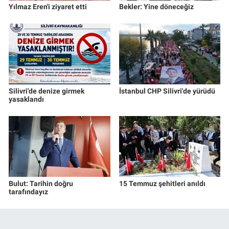
Yılmaz Eren'i ziyaret etti
Bekler: Yine döneceğiz
Silivri'de denize girmek
İstanbul CHP Silivri'de yürüdü
yasaklandı
Bulut: Tarihin doğru
15 Temmuz şehitleri anıldı
tarafındayız