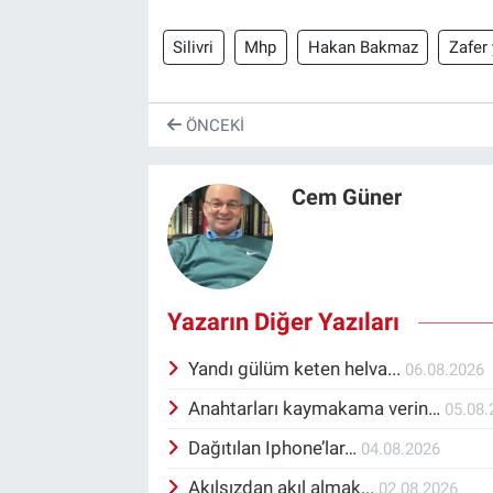
Silivri
Mhp
Hakan Bakmaz
Zafer 
ÖNCEKI
Cem Güner
Yazarın Diğer Yazıları
Yandı gülüm keten helva...
06.08.2026
Anahtarları kaymakama verin…
05.08.
Dağıtılan Iphone’lar…
04.08.2026
Akılsızdan akıl almak...
02.08.2026