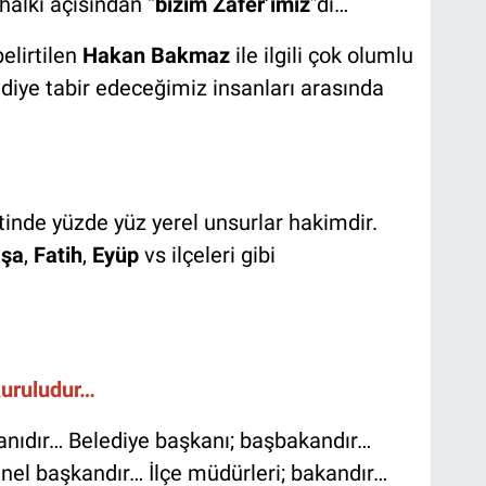
halkı açısından “
bizim Zafer’imiz
”di…
belirtilen
Hakan Bakmaz
ile ilgili çok olumlu
 diye tabir edeceğimiz insanları arasında
inde yüzde yüz yerel unsurlar hakimdir.
şa
,
Fatih
,
Eyüp
vs ilçeleri gibi
 kuruludur…
ıdır… Belediye başkanı; başbakandır…
genel başkandır… İlçe müdürleri; bakandır…