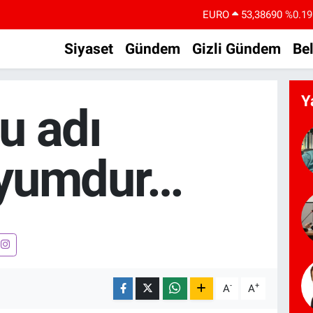
EURO
53,38690
%0.19
STERLİN
61,60380
%0.18
Siyaset
Gündem
Gizli Gündem
Be
G.ALTIN
6862,09000
%0.19
BİST100
14.598,00
%0
Y
u adı
BITCOIN
79.591,74
%-1.82
DOLAR
45,43620
%0.02
yumdur…
-
+
A
A