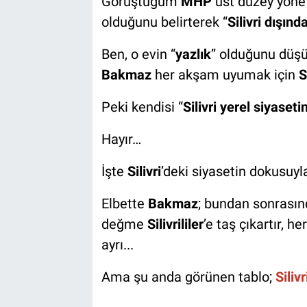
Görüştüğüm
MHP
üst düzey yönet
olduğunu belirterek “
Silivri dışınd
Ben, o evin “
yazlık
” olduğunu düşü
Bakmaz
her akşam uyumak için
S
Peki kendisi “
Silivri yerel siyaseti
Hayır…
İşte
Silivri
’deki siyasetin dokusuy
Elbette
Bakmaz
; bundan sonrası
değme
Silivrililer
’e taş çıkartır, h
ayrı...
Ama şu anda görünen tablo;
Siliv