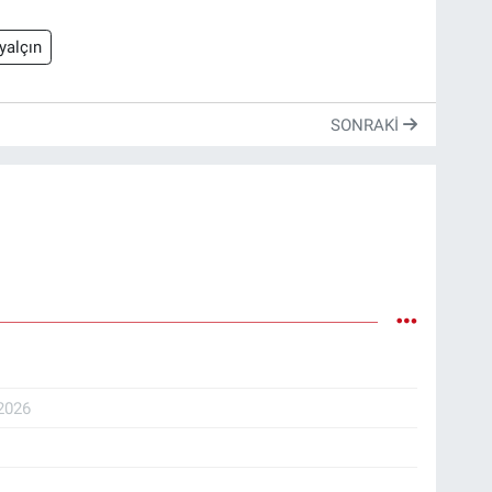
yalçın
SONRAKI
2026