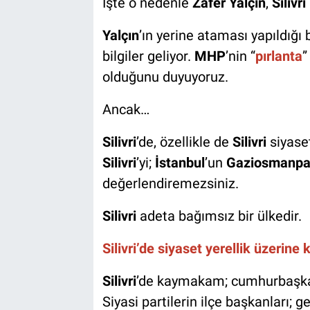
İşte o nedenle
Zafer Yalçın
,
Silivri
Yalçın
’ın yerine ataması yapıldığı 
bilgiler geliyor.
MHP
’nin “
pırlanta
”
olduğunu duyuyoruz.
Ancak…
Silivri
’de, özellikle de
Silivri
siyaset
Silivri
’yi;
İstanbul
’un
Gaziosmanpa
değerlendiremezsiniz.
Silivri
adeta bağımsız bir ülkedir.
Silivri’de siyaset yerellik üzerine
Silivri
’de kaymakam; cumhurbaşkan
Siyasi partilerin ilçe başkanları; 