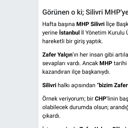
Görünen o ki; Silivri MHP'y
Hafta başına
MHP Silivri
İlçe Baş
yerine
İstanbul
İl Yönetim Kurulu 
hareketli bir giriş yaptık.
Zafer Yalçın
’ın her insan gibi artıla
sevapları vardı. Ancak
MHP
tarihi
kazandıran ilçe başkanıydı.
Silivri
halkı açısından “
bizim Zafer
Örnek veriyorum; bir
CHP
’linin ba
olabilecek durumda olsun; arandığı
çıkardı.