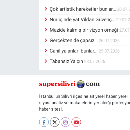
Çok artistik hareketler bunlar…
30.07.
Nur içinde yat Vildan Güvenç…
29.07.
Mazide kalmış bir vizyon örneği
27.07
Gerçekten de çapsız…
26.07.2026
Cahil yalanları bunlar...
25.07.2026
Tabansız Yalçın
23.07.2026
İstanbul'un Silivri ilçesine ait yerel haber, yerel
siyasi analiz ve makalelerin yer aldığı profesyo
haber sitesi.