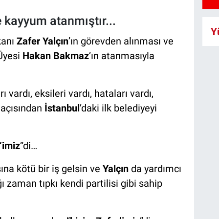
e kayyum atanmıştır...
Y
kanı
Zafer Yalçın
’ın görevden alınması ve
Üyesi
Hakan Bakmaz
’ın atanmasıyla
rı vardı, eksileri vardı, hataları vardı,
 açısından
İstanbul
’daki ilk belediyeyi
’imiz
”di…
şına kötü bir iş gelsin ve
Yalçın
da yardımcı
 zaman tıpkı kendi partilisi gibi sahip