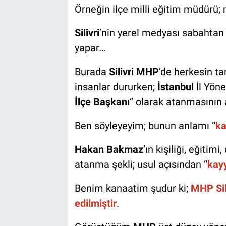
Örneğin ilçe milli eğitim müdürü; 
Silivri
’nin yerel medyası sabahtan
yapar…
Burada
Silivri MHP
’de herkesin tanı
insanlar dururken;
İstanbul
İl Yöne
İlçe Başkanı
” olarak atanmasının 
Ben söyleyeyim; bunun anlamı “
ka
Hakan Bakmaz
’ın kişiliği, eğitim
atanma şekli; usul açısından “
kay
Benim kanaatim şudur ki;
MHP Sil
edilmiştir
.