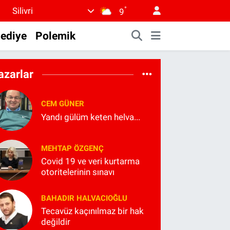
°
Silivri
9
lediye
Polemik
azarlar
CEM GÜNER
Yandı gülüm keten helva...
MEHTAP ÖZGENÇ
Covid 19 ve veri kurtarma
otoritelerinin sınavı
BAHADIR HALVACIOĞLU
Tecavüz kaçınılmaz bir hak
değildir