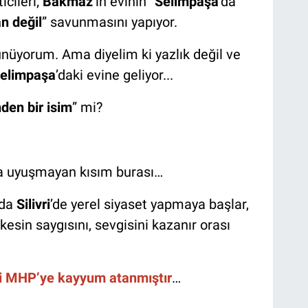
icileri;
Bakmaz
’ın evinin “
Selimpaşa
’da"
an değil
” savunmasını yapıyor.
nüyorum. Ama diyelim ki yazlık değil ve
elimpaşa
’daki evine geliyor...
nden bir isim
” mi?
la uyuşmayan kısım burası…
nda
Silivri
’de yerel siyaset yapmaya başlar,
erkesin saygısını, sevgisini kazanır orası
ri MHP’ye kayyum atanmıştır
…