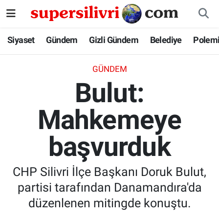
Siyaset
İstanbul Nöbetçi Eczaneler
Siyaset
Gündem
Gizli Gündem
Belediye
Polem
Gündem
İstanbul Hava Durumu
GÜNDEM
Bulut:
Gizli Gündem
İstanbul Namaz Vakitleri
Mahkemeye
Belediye
İstanbul Trafik Yoğunluk Haritası
başvurduk
Polemik
Süper Lig Puan Durumu ve Fikstür
Tüm Manşetler
CHP Silivri İlçe Başkanı Doruk Bulut,
partisi tarafından Danamandıra'da
Son Dakika Haberleri
düzenlenen mitingde konuştu.
Haber Arşivi