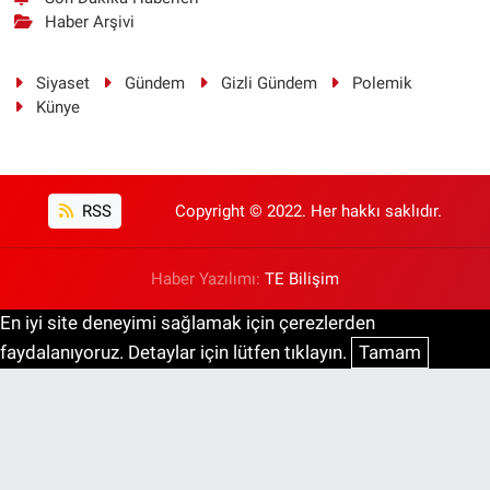
Haber Arşivi
Siyaset
Gündem
Gizli Gündem
Polemik
Künye
RSS
Copyright © 2022. Her hakkı saklıdır.
Haber Yazılımı:
TE Bilişim
En iyi site deneyimi sağlamak için çerezlerden
faydalanıyoruz. Detaylar için lütfen tıklayın.
Tamam