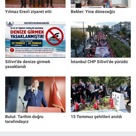
Yılmaz Eren'i ziyaret etti
Bekler: Yine döneceğiz
Silivri'de denize girmek
İstanbul CHP Silivri'de yürüdü
yasaklandı
Bulut: Tarihin doğru
15 Temmuz şehitleri anıldı
tarafındayız