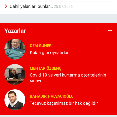
Cahil yalanları bunlar...
25.07.2026
Yazarlar
CEM GÜNER
Kukla gibi oynatırlar…
MEHTAP ÖZGENÇ
Covid 19 ve veri kurtarma otoritelerinin
sınavı
BAHADIR HALVACIOĞLU
Tecavüz kaçınılmaz bir hak değildir