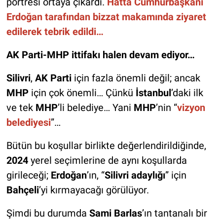
portresi ortaya çıkardı.
Hatta Cumhurbaşkanı
Erdoğan tarafından bizzat makamında ziyaret
edilerek tebrik edildi…
AK Parti-MHP ittifakı halen devam ediyor…
Silivri
,
AK Parti
için fazla önemli değil; ancak
MHP
için çok önemli… Çünkü
İstanbul
’daki ilk
ve tek
MHP
’li belediye… Yani
MHP
’nin “
vizyon
belediyesi
”…
Bütün bu koşullar birlikte değerlendirildiğinde,
2024
yerel seçimlerine de aynı koşullarda
girileceği;
Erdoğan
’ın, “
Silivri adaylığı
” için
Bahçeli
’yi kırmayacağı görülüyor.
Şimdi bu durumda
Sami Barlas
’ın tantanalı bir