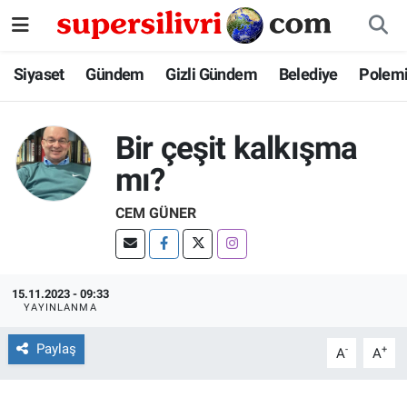
Siyaset
İstanbul Nöbetçi Eczaneler
Siyaset
Gündem
Gizli Gündem
Belediye
Polem
Gündem
İstanbul Hava Durumu
Bir çeşit kalkışma
Gizli Gündem
İstanbul Namaz Vakitleri
mı?
Belediye
İstanbul Trafik Yoğunluk Haritası
CEM GÜNER
Polemik
Süper Lig Puan Durumu ve Fikstür
15.11.2023 - 09:33
Tüm Manşetler
YAYINLANMA
Son Dakika Haberleri
Paylaş
-
+
A
A
Haber Arşivi