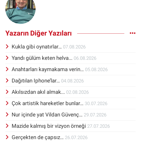
Yazarın Diğer Yazıları
Kukla gibi oynatırlar…
07.08.2026
Yandı gülüm keten helva...
06.08.2026
Anahtarları kaymakama verin…
05.08.2026
Dağıtılan Iphone’lar…
04.08.2026
Akılsızdan akıl almak...
02.08.2026
Çok artistik hareketler bunlar…
30.07.2026
Nur içinde yat Vildan Güvenç…
29.07.2026
Mazide kalmış bir vizyon örneği
27.07.2026
Gerçekten de çapsız…
26.07.2026