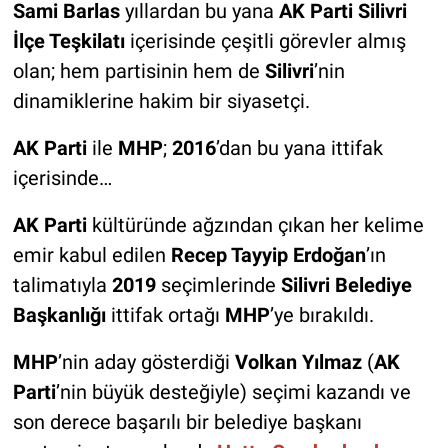
Sami Barlas
yıllardan bu yana
AK Parti Silivri
İlçe Teşkilatı
içerisinde çeşitli görevler almış
olan; hem partisinin hem de
Silivri
’nin
dinamiklerine hakim bir siyasetçi.
AK Parti
ile
MHP
;
2016
’dan bu yana ittifak
içerisinde…
AK Parti
kültüründe ağzından çıkan her kelime
emir kabul edilen
Recep Tayyip Erdoğan
’ın
talimatıyla
2019
seçimlerinde
Silivri Belediye
Başkanlığı
ittifak ortağı
MHP
’ye bırakıldı.
MHP
’nin aday gösterdiği
Volkan Yılmaz
(
AK
Parti
’nin büyük desteğiyle) seçimi kazandı ve
son derece başarılı bir belediye başkanı