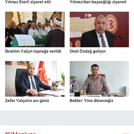
Yılmaz Eren'i ziyaret etti
Yılmaz'dan başsağlığı ziyareti
İbrahim Yalçın toprağa verildi
Ümit Özdağ geliyor
Zafer Yalçın'ın acı günü
Bekler: Yine döneceğiz