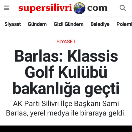
Siyaset
İstanbul Nöbetçi Eczaneler
Siyaset
Gündem
Gizli Gündem
Belediye
Polem
Gündem
İstanbul Hava Durumu
SIYASET
Barlas: Klassis
Gizli Gündem
İstanbul Namaz Vakitleri
Golf Kulübü
Belediye
İstanbul Trafik Yoğunluk Haritası
bakanlığa geçti
Polemik
Süper Lig Puan Durumu ve Fikstür
Tüm Manşetler
AK Parti Silivri İlçe Başkanı Sami
Barlas, yerel medya ile biraraya geldi.
Son Dakika Haberleri
Haber Arşivi