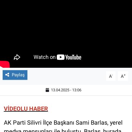
Paylaş
-
+
A
A
13.04.2025 - 13:06
VİDEOLU HABER
AK Parti Silivri İlçe Başkanı Sami Barlas, yerel
medya mensupları ile buluştu. Barlas, burada