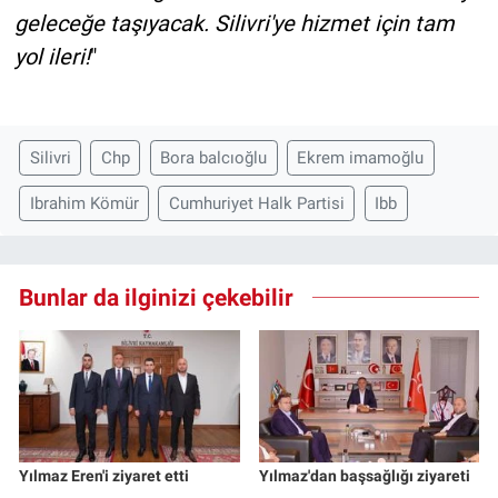
geleceğe taşıyacak. Silivri'ye hizmet için tam
yol ileri!
"
Silivri
Chp
Bora balcıoğlu
Ekrem imamoğlu
Ibrahim Kömür
Cumhuriyet Halk Partisi
Ibb
Bunlar da ilginizi çekebilir
Yılmaz Eren'i ziyaret etti
Yılmaz'dan başsağlığı ziyareti