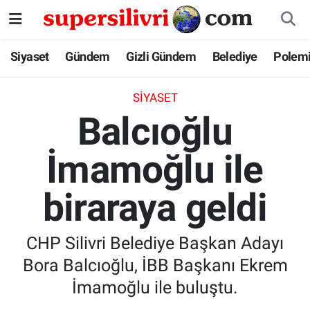
Siyaset
İstanbul Nöbetçi Eczaneler
Siyaset
Gündem
Gizli Gündem
Belediye
Polem
Gündem
İstanbul Hava Durumu
SIYASET
Balcıoğlu
Gizli Gündem
İstanbul Namaz Vakitleri
İmamoğlu ile
Belediye
İstanbul Trafik Yoğunluk Haritası
biraraya geldi
Polemik
Süper Lig Puan Durumu ve Fikstür
Tüm Manşetler
CHP Silivri Belediye Başkan Adayı
Bora Balcıoğlu, İBB Başkanı Ekrem
Son Dakika Haberleri
İmamoğlu ile buluştu.
Haber Arşivi