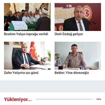
İbrahim Yalçın toprağa verildi
Ümit Özdağ geliyor
Zafer Yalçın'ın acı günü
Bekler: Yine döneceğiz
Yükleniyor...