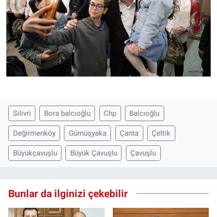
Silivri
Bora balcıoğlu
Chp
Balcıoğlu
Değirmenköy
Gümüşyaka
Çanta
Çeltik
Büyükçavuşlu
Büyük Çavuşlu
Çavuşlu
Bunlar da ilginizi çekebilir