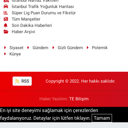
İstanbul Namaz Vakitleri
İstanbul Trafik Yoğunluk Haritası
Süper Lig Puan Durumu ve Fikstür
Tüm Manşetler
Son Dakika Haberleri
Haber Arşivi
Siyaset
Gündem
Gizli Gündem
Polemik
Künye
RSS
Copyright © 2022. Her hakkı saklıdır.
Haber Yazılımı:
TE Bilişim
En iyi site deneyimi sağlamak için çerezlerden
faydalanıyoruz. Detaylar için lütfen tıklayın.
Tamam