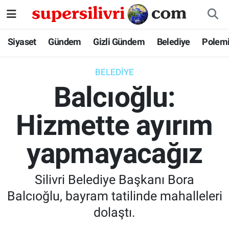
Siyaset
İstanbul Nöbetçi Eczaneler
Siyaset
Gündem
Gizli Gündem
Belediye
Polem
Gündem
İstanbul Hava Durumu
BELEDIYE
Balcıoğlu:
Gizli Gündem
İstanbul Namaz Vakitleri
Hizmette ayırım
Belediye
İstanbul Trafik Yoğunluk Haritası
yapmayacağız
Polemik
Süper Lig Puan Durumu ve Fikstür
Tüm Manşetler
Silivri Belediye Başkanı Bora
Balcıoğlu, bayram tatilinde mahalleleri
Son Dakika Haberleri
dolaştı.
Haber Arşivi