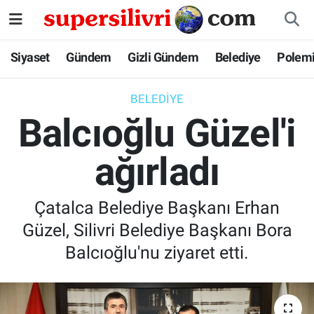
Siyaset
İstanbul Nöbetçi Eczaneler
Siyaset
Gündem
Gizli Gündem
Belediye
Polem
Gündem
İstanbul Hava Durumu
BELEDIYE
Balcıoğlu Güzel'i
Gizli Gündem
İstanbul Namaz Vakitleri
ağırladı
Belediye
İstanbul Trafik Yoğunluk Haritası
Polemik
Süper Lig Puan Durumu ve Fikstür
Çatalca Belediye Başkanı Erhan
Güzel, Silivri Belediye Başkanı Bora
Tüm Manşetler
Balcıoğlu'nu ziyaret etti.
Son Dakika Haberleri
Haber Arşivi