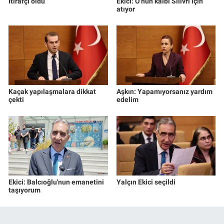
İtirafçı oldu
Ekici: O'nun kalbi Silivri için
atıyor
Kaçak yapılaşmalara dikkat
Aşkın: Yapamıyorsanız yardım
çekti
edelim
Ekici: Balcıoğlu'nun emanetini
Yalçın Ekici seçildi
taşıyorum