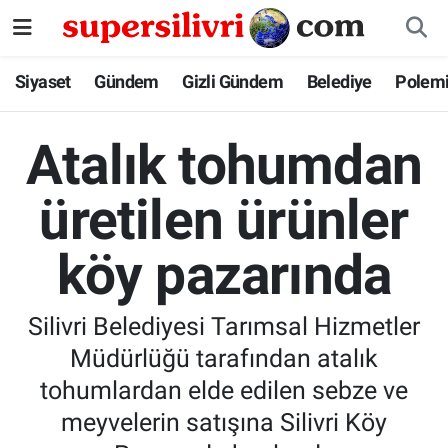
Siyaset
İstanbul Nöbetçi Eczaneler
Siyaset
Gündem
Gizli Gündem
Belediye
Polem
Gündem
İstanbul Hava Durumu
Atalık tohumdan
Gizli Gündem
İstanbul Namaz Vakitleri
üretilen ürünler
Belediye
İstanbul Trafik Yoğunluk Haritası
köy pazarında
Polemik
Süper Lig Puan Durumu ve Fikstür
Silivri Belediyesi Tarımsal Hizmetler
Tüm Manşetler
Müdürlüğü tarafından atalık
Son Dakika Haberleri
tohumlardan elde edilen sebze ve
meyvelerin satışına Silivri Köy
Haber Arşivi