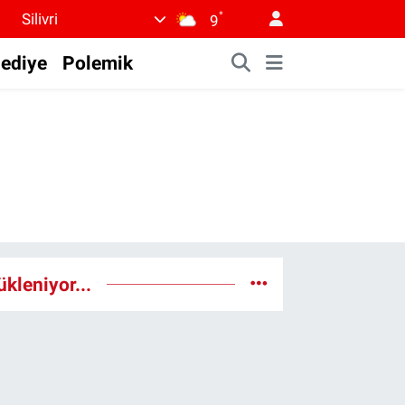
°
Silivri
9
lediye
Polemik
ükleniyor...