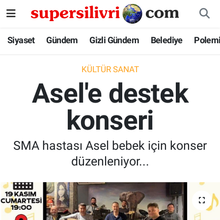
Siyaset
İstanbul Nöbetçi Eczaneler
Siyaset
Gündem
Gizli Gündem
Belediye
Polem
Gündem
İstanbul Hava Durumu
KÜLTÜR SANAT
Asel'e destek
Gizli Gündem
İstanbul Namaz Vakitleri
konseri
Belediye
İstanbul Trafik Yoğunluk Haritası
Polemik
Süper Lig Puan Durumu ve Fikstür
SMA hastası Asel bebek için konser
düzenleniyor...
Tüm Manşetler
Son Dakika Haberleri
Haber Arşivi