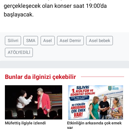
gerçekleşecek olan konser saat 19:00'da
başlayacak.
Silivri
SMA
Asel
Asel Demir
Asel bebek
ATÖLYEDİLİ
Bunlar da ilginizi çekebilir
Müfettiş ilgiyle izlendi
Etkinliğin arkasında çok emek
var