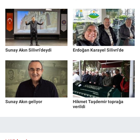
Sunay Akın Silivri'deydi
Erdoğan Karayel Silivri'de
Sunay Akın geliyor
Hikmet Taşdemir toprağa
verildi