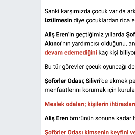
Sanki karşımızda çocuk var da ar
üzülmesin
diye çocuklardan rica e
Aliş Eren
’in geçtiğimiz yıllarda
Şof
Akıncı
’nın yardımcısı olduğunu, a
devam edemediğini
kaç kişi biliyo
Bu tür görevler çocuk oyuncağı de
Şoförler Odası
;
Silivri
’de ekmek pa
menfaatlerini korumak için kurula
Meslek odaları; kişilerin ihtirasla
Aliş Eren
ömrünün sonuna kadar b
Şoförler Odası kimsenin keyfini ve