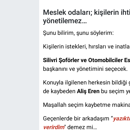
Meslek odaları; kişilerin ihti
yönetilemez…
Şunu bilirim, şunu söylerim:
Kişilerin istekleri, hırsları ve inat
Silivri Şoförler ve Otomobilciler E
başkanını ve yönetimini seçecek.
Konuyla ilgilenen herkesin bildiğ
de kaybeden
Aliş Eren
bu seçim ye
Maşallah seçim kaybetme makinası
Geçenlerde bir arkadaşım “
yazıktı
verirdim
" demez mi…