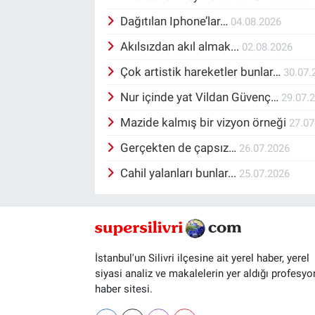
Dağıtılan Iphone’lar…
04.08.2026
Akılsızdan akıl almak...
02.08.2026
Çok artistik hareketler bunlar…
30.07.
Nur içinde yat Vildan Güvenç…
29.07.
Mazide kalmış bir vizyon örneği
27.07
Gerçekten de çapsız…
26.07.2026
Cahil yalanları bunlar...
25.07.2026
İstanbul'un Silivri ilçesine ait yerel haber, yerel
siyasi analiz ve makalelerin yer aldığı profesyo
haber sitesi.