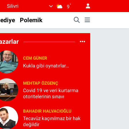
°
Silivri
9
lediye
Polemik
azarlar
CEM GÜNER
Kukla gibi oynatırlar…
MEHTAP ÖZGENÇ
Covid 19 ve veri kurtarma
otoritelerinin sınavı
BAHADIR HALVACIOĞLU
Tecavüz kaçınılmaz bir hak
değildir