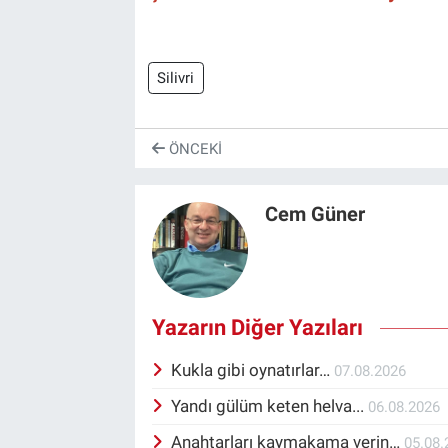
Silivri
ÖNCEKI
Cem Güner
Yazarın Diğer Yazıları
Kukla gibi oynatırlar…
07.08.2026
Yandı gülüm keten helva...
06.08.2026
Anahtarları kaymakama verin…
05.08.