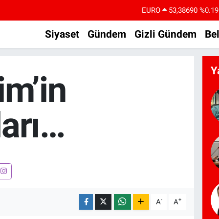
EURO
53,38690
%0.19
STERLİN
61,60380
%0.18
Siyaset
Gündem
Gizli Gündem
Be
G.ALTIN
6862,09000
%0.19
BİST100
14.598,00
%0
Y
im’in
BITCOIN
79.591,74
%-1.82
DOLAR
45,43620
%0.02
ları…
-
+
A
A