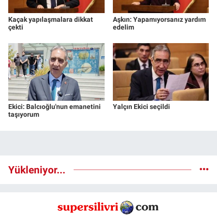
Kaçak yapılaşmalara dikkat
Aşkın: Yapamıyorsanız yardım
çekti
edelim
Ekici: Balcıoğlu'nun emanetini
Yalçın Ekici seçildi
taşıyorum
Yükleniyor...