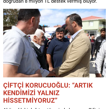
doğrudan 8 milyon TL destek vermiş oluyor.
ÇİFTÇİ KORUCUOĞLU: “ARTIK
KENDİMİZİ YALNIZ
HİSSETMİYORUZ”