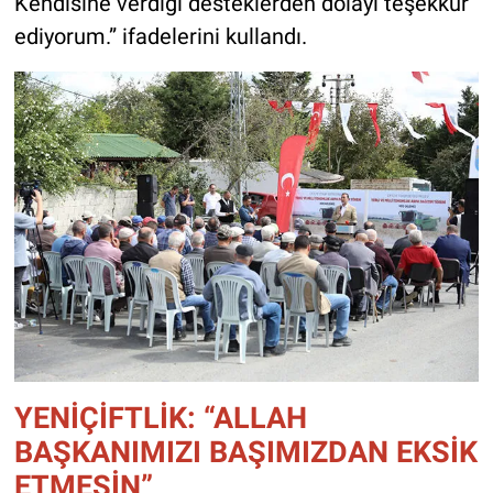
Kendisine verdiği desteklerden dolayı teşekkür
ediyorum.” ifadelerini kullandı.
YENİÇİFTLİK: “ALLAH
BAŞKANIMIZI BAŞIMIZDAN EKSİK
ETMESİN”