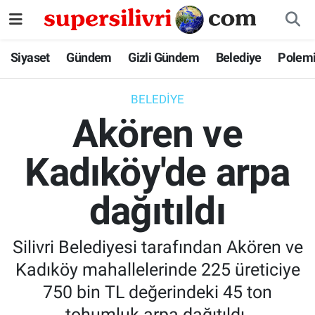
Siyaset
İstanbul Nöbetçi Eczaneler
Siyaset
Gündem
Gizli Gündem
Belediye
Polem
Gündem
İstanbul Hava Durumu
BELEDIYE
Akören ve
Gizli Gündem
İstanbul Namaz Vakitleri
Kadıköy'de arpa
Belediye
İstanbul Trafik Yoğunluk Haritası
dağıtıldı
Polemik
Süper Lig Puan Durumu ve Fikstür
Tüm Manşetler
Silivri Belediyesi tarafından Akören ve
Kadıköy mahallelerinde 225 üreticiye
Son Dakika Haberleri
750 bin TL değerindeki 45 ton
Haber Arşivi
tohumluk arpa dağıtıldı.