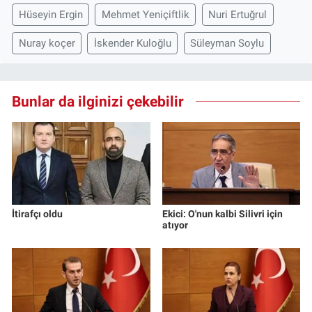
Hüseyin Ergin
Mehmet Yeniçiftlik
Nuri Ertuğrul
Nuray koçer
İskender Kuloğlu
Süleyman Soylu
Bunlar da ilginizi çekebilir
İtirafçı oldu
Ekici: O'nun kalbi Silivri için
atıyor