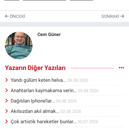
ÖNCEKI
SONRAKI
Cem Güner
Yazarın Diğer Yazıları
Yandı gülüm keten helva...
06.08.2026
Anahtarları kaymakama verin…
05.08.2026
Dağıtılan Iphone’lar…
04.08.2026
Akılsızdan akıl almak...
02.08.2026
Çok artistik hareketler bunlar…
30.07.2026