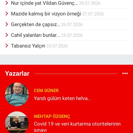
Nur içinde yat Vildan Güvenç…
29.07.2026
Mazide kalmış bir vizyon örneği
27.07.2026
Gerçekten de çapsız…
26.07.2026
Cahil yalanları bunlar...
25.07.2026
Tabansız Yalçın
23.07.2026
Yazarlar
CEM GÜNER
Yandı gülüm keten helva...
MEHTAP ÖZGENÇ
Covid 19 ve veri kurtarma otoritelerinin
sınavı