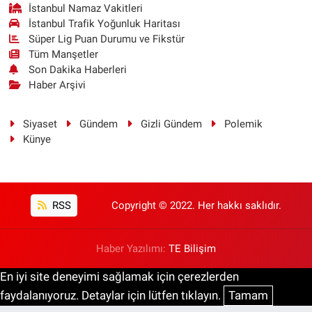
İstanbul Namaz Vakitleri
İstanbul Trafik Yoğunluk Haritası
Süper Lig Puan Durumu ve Fikstür
Tüm Manşetler
Son Dakika Haberleri
Haber Arşivi
Siyaset
Gündem
Gizli Gündem
Polemik
Künye
RSS
Copyright © 2022. Her hakkı saklıdır.
Haber Yazılımı:
TE Bilişim
En iyi site deneyimi sağlamak için çerezlerden
faydalanıyoruz. Detaylar için lütfen tıklayın.
Tamam