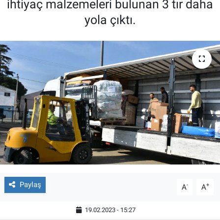
ihtiyaç malzemeleri bulunan 3 tır daha
yola çıktı.
Paylaş
-
+
A
A
19.02.2023 - 15:27