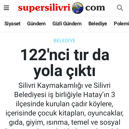
Siyaset
İstanbul Nöbetçi Eczaneler
Siyaset
Gündem
Gizli Gündem
Belediye
Polem
Gündem
İstanbul Hava Durumu
BELEDIYE
122'nci tır da
Gizli Gündem
İstanbul Namaz Vakitleri
yola çıktı
Belediye
İstanbul Trafik Yoğunluk Haritası
Polemik
Süper Lig Puan Durumu ve Fikstür
Silivri Kaymakamlığı ve Silivri
Belediyesi iş birliğiyle Hatay’ın 3
Tüm Manşetler
ilçesinde kurulan çadır köylere,
Son Dakika Haberleri
içerisinde çocuk kitapları, oyuncaklar,
gıda, giyim, ısınma, temel ve sosyal
Haber Arşivi