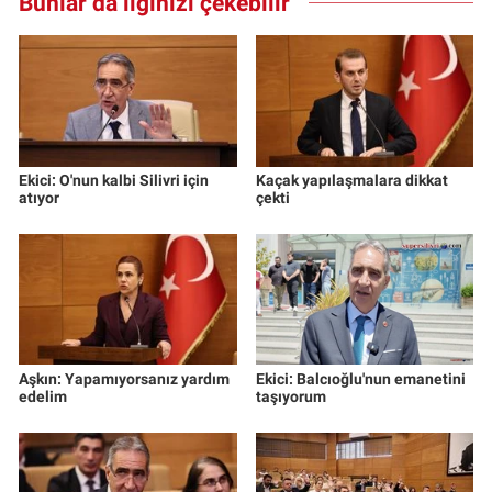
Bunlar da ilginizi çekebilir
Ekici: O'nun kalbi Silivri için
Kaçak yapılaşmalara dikkat
atıyor
çekti
Aşkın: Yapamıyorsanız yardım
Ekici: Balcıoğlu'nun emanetini
edelim
taşıyorum